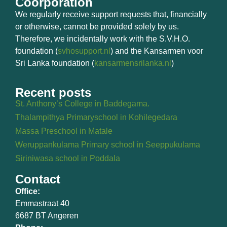
Coorporation
We regularly receive support requests that, financially
or otherwise, cannot be provided solely by us.
Therefore, we incidentally work with the S.V.H.O.
foundation (
svhosupport.nl
) and the Kansarmen voor
Sri Lanka foundation (
kansarmensrilanka.nl
)
Recent posts
St. Anthony’s College in Baddegama.
Thalampithya Primaryschool in Kohilegedara
Massa Preschool in Matale
Weruppankulama Primary school in Seeppukulama
Siriniwasa school in Poddala
Contact
Office:
Emmastraat 40
6687 BT Angeren