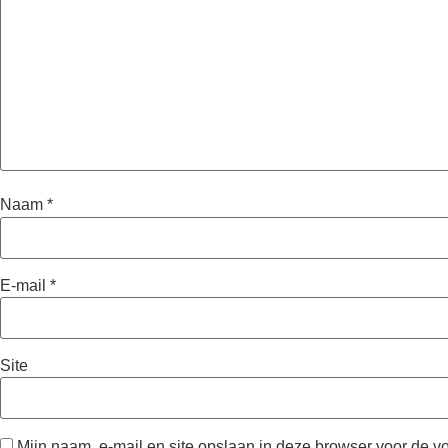
Naam
*
E-mail
*
Site
Mijn naam, e-mail en site opslaan in deze browser voor de v