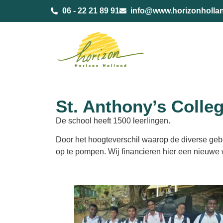
de
06 - 22 21 89 91
info@www.horizonholla
inhoud
St. Anthony’s Colle
De school heeft 1500 leerlingen.
Door het hoogteverschil waarop de diverse gebo
op te pompen. Wij financieren hier een nieuwe 