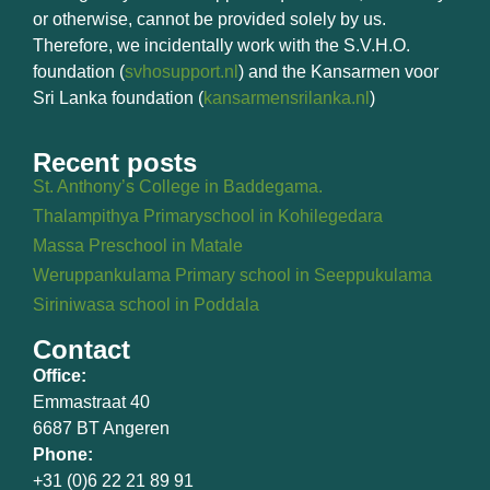
or otherwise, cannot be provided solely by us.
Therefore, we incidentally work with the S.V.H.O.
foundation (
svhosupport.nl
) and the Kansarmen voor
Sri Lanka foundation (
kansarmensrilanka.nl
)
Recent posts
St. Anthony’s College in Baddegama.
Thalampithya Primaryschool in Kohilegedara
Massa Preschool in Matale
Weruppankulama Primary school in Seeppukulama
Siriniwasa school in Poddala
Contact
Office:
Emmastraat 40
6687 BT Angeren
Phone:
+31 (0)6 22 21 89 91