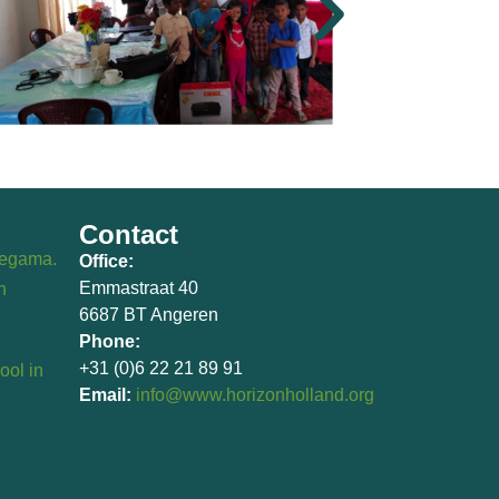
Contact
degama.
Office:
Emmastraat 40
n
6687 BT Angeren
Phone:
+31 (0)6 22 21 89 91
ol in
Email:
info@www.horizonholland.org