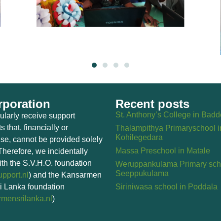
poration
Recent posts
St. Anthony’s College in Bad
larly receive support
s that, financially or
Thalampithya Primaryschool i
Kohilegedara
se, cannot be provided solely
Massa Preschool in Matale
Therefore, we incidentally
th the S.V.H.O. foundation
Weruppankulama Primary scho
Seeppukulama
pport.nl
) and the Kansarmen
i Lanka foundation
Siriniwasa school in Poddala
mensrilanka.nl
)