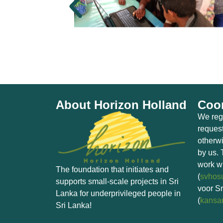
About Horizon Holland
Coor
We regu
request
otherwi
by us. 
work wi
The foundation that initiates and
(
svhosu
supports small-scale projects in Sri
voor Sr
Lanka for underprivileged people in
(
kansar
Sri Lanka!