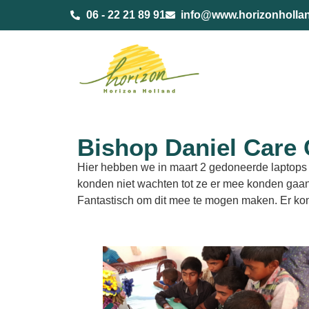
de
06 - 22 21 89 91
info@www.horizonholla
inhoud
Bishop Daniel Care 
Hier hebben we in maart 2 gedoneerde laptops 
konden niet wachten tot ze er mee konden gaa
Fantastisch om dit mee te mogen maken. Er kom